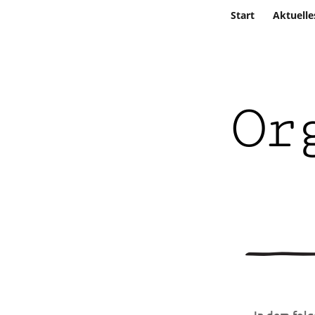
Start
Aktuelle
Or
In dem folg