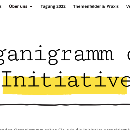
s
Über uns
Tagung 2022
Themenfelder & Praxis
V
ganigramm 
Initiativ
enden Organigramm sehen Sie, wie die Initiative organisiert is